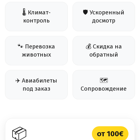
🌡️ Климат-
🛡️ Ускоренный
контроль
досмотр
🐾 Перевозка
💰 Скидка на
животных
обратный
✈️ Авиабилеты
🗺️
под заказ
Сопровождение
📦
от 100€