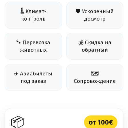
🌡️ Климат-
🛡️ Ускоренный
контроль
досмотр
🐾 Перевозка
💰 Скидка на
животных
обратный
✈️ Авиабилеты
🗺️
под заказ
Сопровождение
📦
от 100€