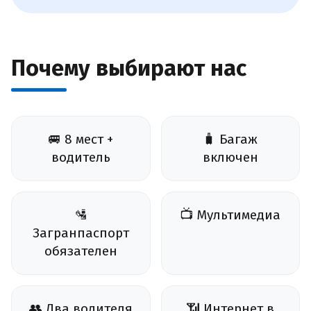
Почему выбирают нас
🚐 8 мест +
🧳 Багаж
водитель
включен
🛂
📺 Мультимедиа
Загранпаспорт
обязателен
👥 Два водителя
📶 Интернет в