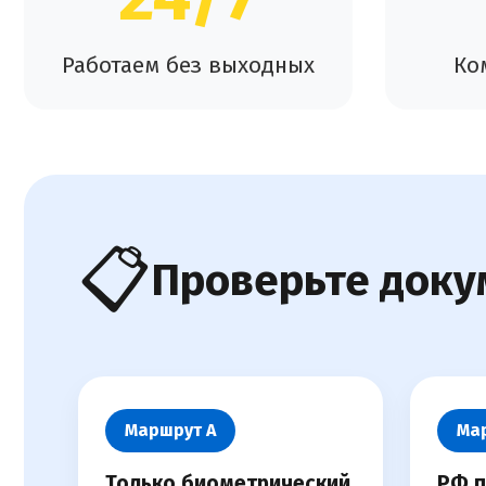
Работаем без выходных
Ко
📋
Проверьте доку
Маршрут А
Ма
Только биометрический
РФ п