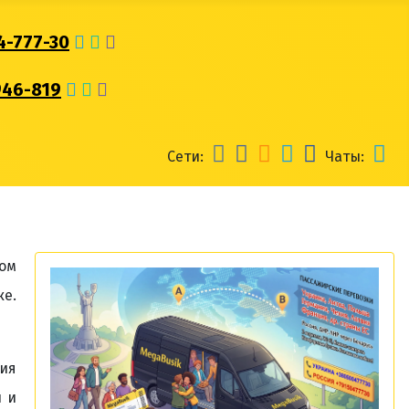
4-777-30
946-819
Сети:
Чаты:
ом
е.
вия
и и