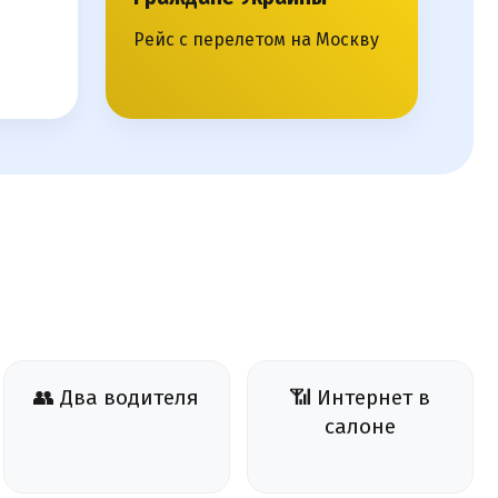
Рейс с перелетом на Москву
👥 Два водителя
📶 Интернет в
салоне