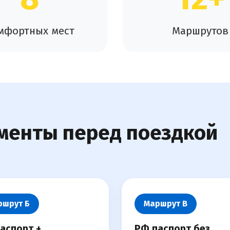
мфортных мест
Маршрутов
менты перед поездкой
ршрут Б
Маршрут В
аспорт +
РФ паспорт без