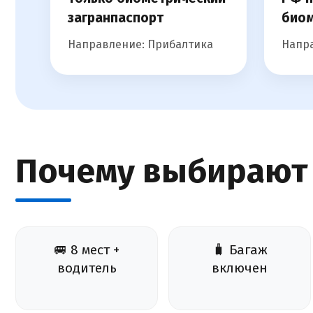
загранпаспорт
биом
Направление: Прибалтика
Напра
Почему выбирают
🚐 8 мест +
🧳 Багаж
водитель
включен