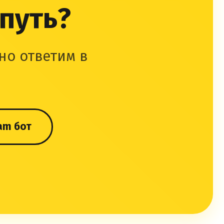
 путь?
но ответим в
am бот