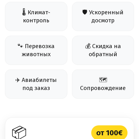
🌡️ Климат-
🛡️ Ускоренный
контроль
досмотр
🐾 Перевозка
💰 Скидка на
животных
обратный
✈️ Авиабилеты
🗺️
под заказ
Сопровождение
📦
от 100€