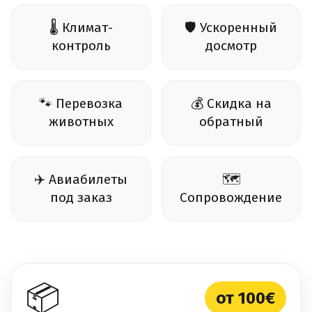
🌡️ Климат-
🛡️ Ускоренный
контроль
досмотр
🐾 Перевозка
💰 Скидка на
животных
обратный
✈️ Авиабилеты
🗺️
под заказ
Сопровождение
📦
от 100€