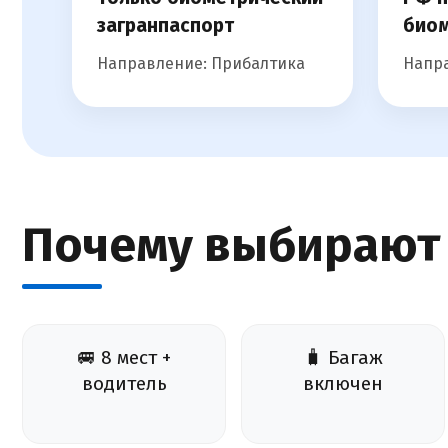
загранпаспорт
биом
Направление: Прибалтика
Напра
Почему выбирают
🚐 8 мест +
🧳 Багаж
водитель
включен