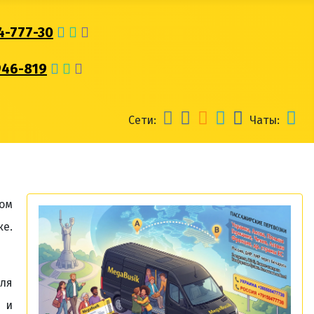
4-777-30
946-819
Сети:
Чаты:
ом
е.
для
и и