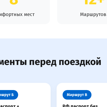
мфортных мест
Маршрутов
менты перед поездкой
ршрут Б
Маршрут В
аспорт +
РФ паспорт без