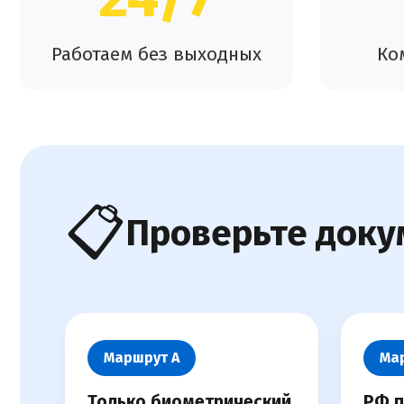
Работаем без выходных
Ко
📋
Проверьте доку
Маршрут А
Ма
Только биометрический
РФ п