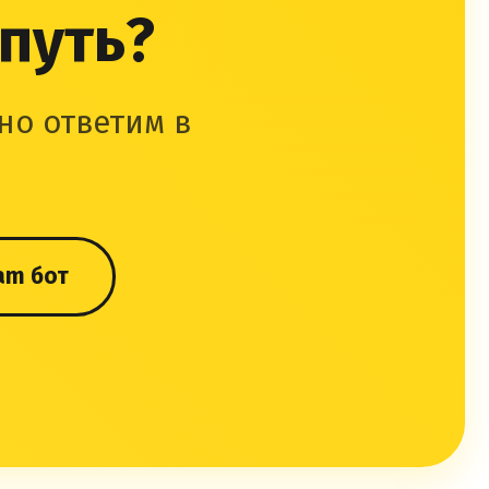
 путь?
но ответим в
am бот