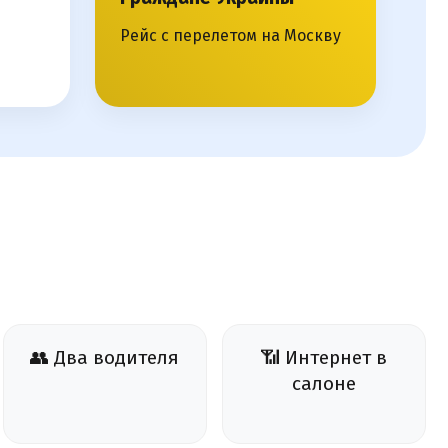
Рейс с перелетом на Москву
👥 Два водителя
📶 Интернет в
салоне