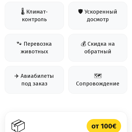
🌡️ Климат-
🛡️ Ускоренный
контроль
досмотр
🐾 Перевозка
💰 Скидка на
животных
обратный
✈️ Авиабилеты
🗺️
под заказ
Сопровождение
📦
от 100€