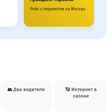
Рейс с перелетом на Москву
👥 Два водителя
📶 Интернет в
салоне