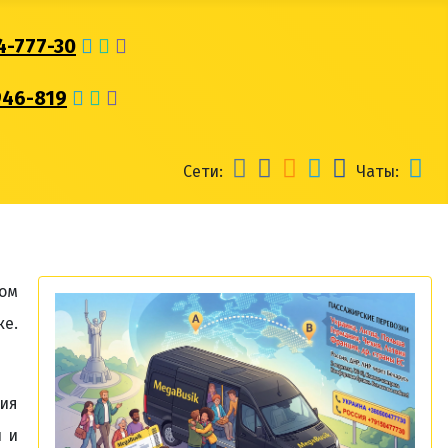
4-777-30
946-819
Сети:
Чаты:
ом
е.
вия
и и