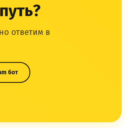
 путь?
но ответим в
am бот