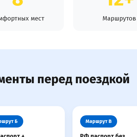
мфортных мест
Маршрутов
менты перед поездкой
ршрут Б
Маршрут В
аспорт +
РФ паспорт без