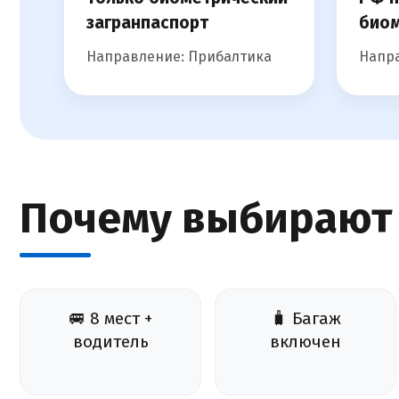
загранпаспорт
биом
Направление: Прибалтика
Напра
Почему выбирают
🚐 8 мест +
🧳 Багаж
водитель
включен