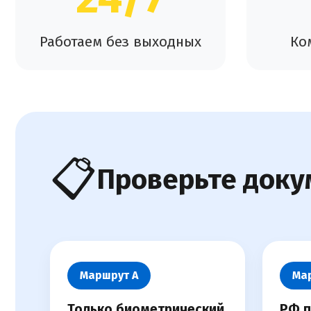
Работаем без выходных
Ко
📋
Проверьте доку
Маршрут А
Ма
Только биометрический
РФ п