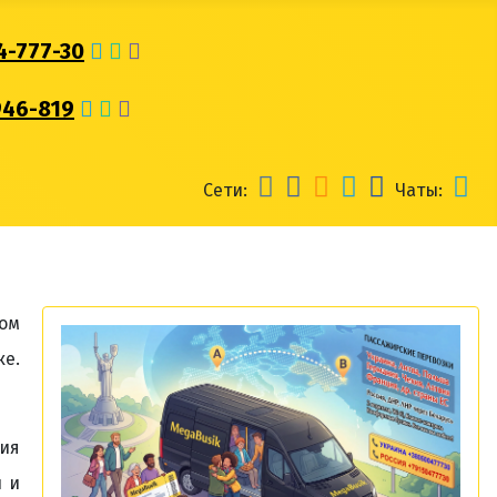
4-777-30
946-819
Сети:
Чаты:
ом
е.
вия
и и