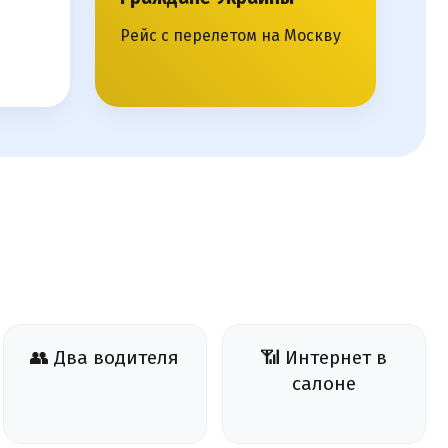
Рейс с перелетом на Москву
👥 Два водителя
📶 Интернет в
салоне