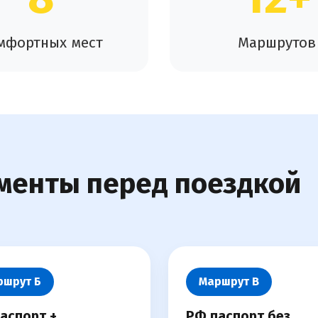
мфортных мест
Маршрутов
менты перед поездкой
ршрут Б
Маршрут В
аспорт +
РФ паспорт без