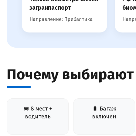
загранпаспорт
биом
Направление: Прибалтика
Напра
Почему выбирают
🚐 8 мест +
🧳 Багаж
водитель
включен