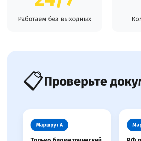
Работаем без выходных
Ко
📋
Проверьте доку
Маршрут А
Ма
Только биометрический
РФ п