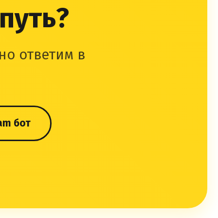
 путь?
но ответим в
am бот