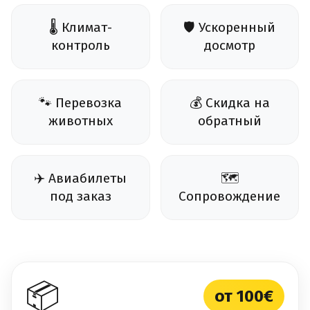
🌡️ Климат-
🛡️ Ускоренный
контроль
досмотр
🐾 Перевозка
💰 Скидка на
животных
обратный
✈️ Авиабилеты
🗺️
под заказ
Сопровождение
📦
от 100€