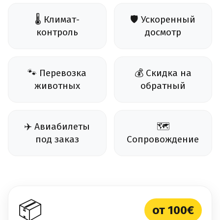
🌡️ Климат-
🛡️ Ускоренный
контроль
досмотр
🐾 Перевозка
💰 Скидка на
животных
обратный
✈️ Авиабилеты
🗺️
под заказ
Сопровождение
📦
от 100€