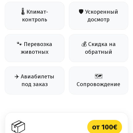
🌡️ Климат-
🛡️ Ускоренный
контроль
досмотр
🐾 Перевозка
💰 Скидка на
животных
обратный
✈️ Авиабилеты
🗺️
под заказ
Сопровождение
📦
от 100€