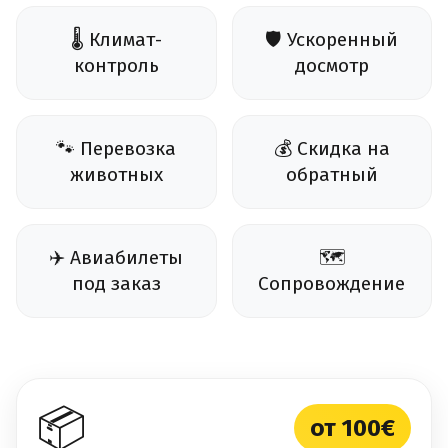
🌡️ Климат-
🛡️ Ускоренный
контроль
досмотр
🐾 Перевозка
💰 Скидка на
животных
обратный
✈️ Авиабилеты
🗺️
под заказ
Сопровождение
📦
от 100€