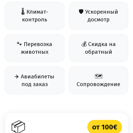
🌡️ Климат-
🛡️ Ускоренный
контроль
досмотр
🐾 Перевозка
💰 Скидка на
животных
обратный
✈️ Авиабилеты
🗺️
под заказ
Сопровождение
📦
от 100€