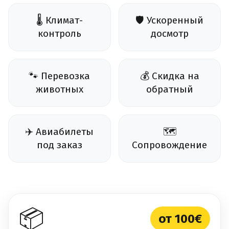
🌡️ Климат-
🛡️ Ускоренный
контроль
досмотр
🐾 Перевозка
💰 Скидка на
животных
обратный
✈️ Авиабилеты
🗺️
под заказ
Сопровождение
📦
от 100€