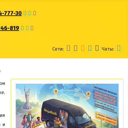
4-777-30
946-819
Сети:
Чаты:
ь
ком
е.
вия
и и