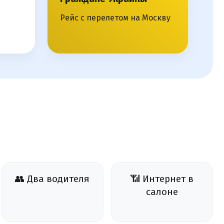
Рейс с перелетом на Москву
👥 Два водителя
📶 Интернет в
салоне