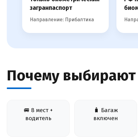
загранпаспорт
биом
Направление: Прибалтика
Напра
Почему выбирают
🚐 8 мест +
🧳 Багаж
водитель
включен