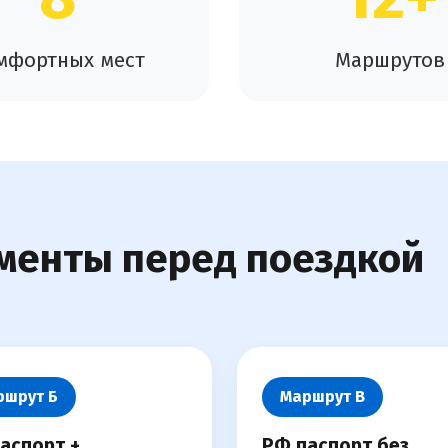
мфортных мест
Маршрутов
менты перед поездкой
ршрут Б
Маршрут В
аспорт +
РФ паспорт без