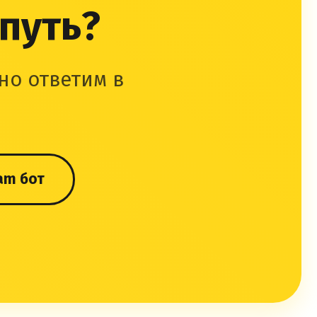
 путь?
но ответим в
am бот