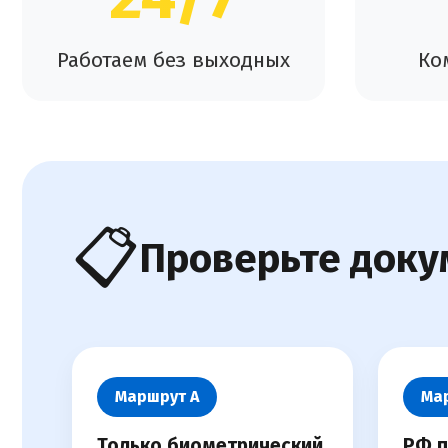
Работаем без выходных
Ко
📋
Проверьте доку
Маршрут А
Ма
Только биометрический
РФ п