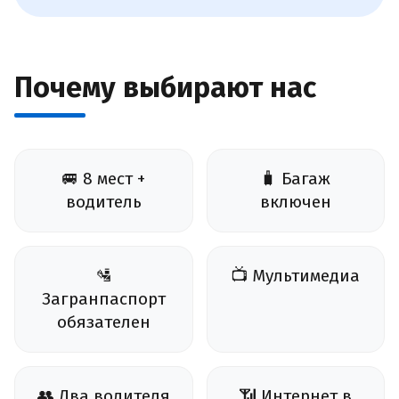
Почему выбирают нас
🚐 8 мест +
🧳 Багаж
водитель
включен
🛂
📺 Мультимедиа
Загранпаспорт
обязателен
👥 Два водителя
📶 Интернет в