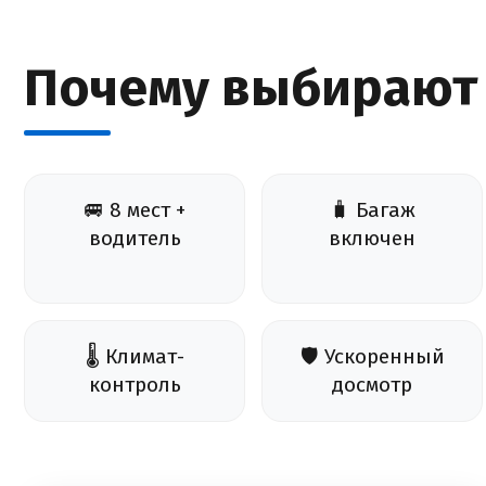
Почему выбирают
🚐 8 мест +
🧳 Багаж
водитель
включен
🌡️ Климат-
🛡️ Ускоренный
контроль
досмотр