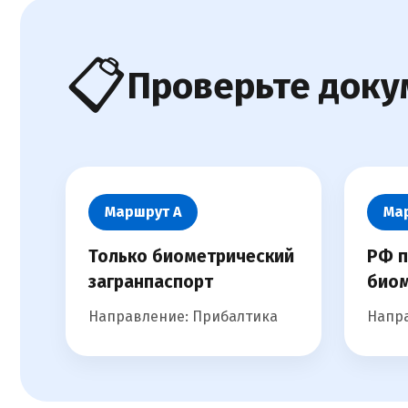
📋
Проверьте доку
Маршрут А
Ма
Только биометрический
РФ п
загранпаспорт
биом
Направление: Прибалтика
Напра