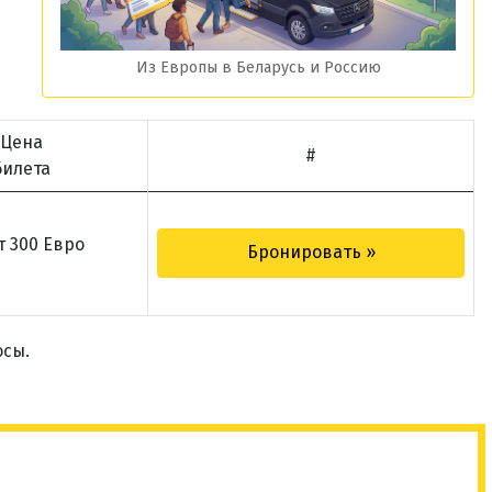
Из Европы в Беларусь и Россию
Цена
#
билета
т 300 Евро
Бронировать »
осы.