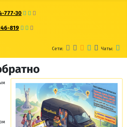
4-777-30
946-819
Сети:
Чаты:
обратно
вым
том