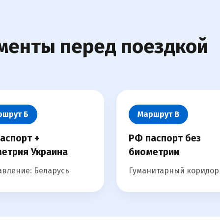
менты перед поездкой
ршрут Б
Маршрут В
аспорт +
РФ паспорт без
етрия Украина
биометрии
вление: Беларусь
Гуманитарный коридор